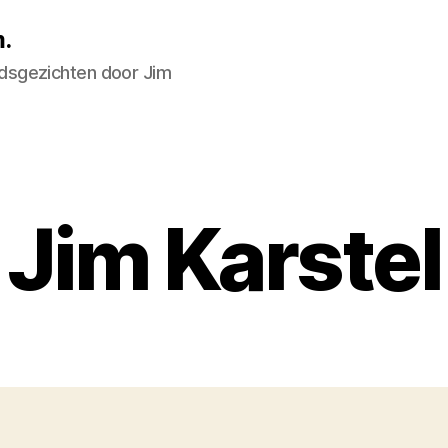
.
dsgezichten door Jim
Jim Karstel